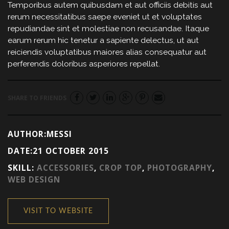
Temporibus autem quibusdam et aut officiis debitis aut
rerum necessitatibus saepe eveniet ut et voluptates
repudiandae sint et molestiae non recusandae. Itaque
earum rerum hic tenetur a sapiente delectus, ut aut
reiciendis voluptatibus maiores alias consequatur aut
perferendis doloribus asperiores repellat.
SHARE TO FRIENDS
AUTHOR:MESSI
DATE:21 OCTOBER 2015
SKILL:
ACCESSORIES
,
CROP TOP
,
PHOTOGRAPHY
,
WEB DESIGN
VISIT TO WEBSITE