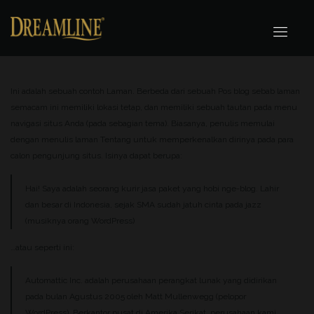
Ini adalah sebuah contoh Laman. Berbeda dari sebuah Pos blog sebab laman
semacam ini memiliki lokasi tetap, dan memiliki sebuah tautan pada menu
navigasi situs Anda (pada sebagian tema). Biasanya, penulis memulai
dengan menulis laman Tentang untuk memperkenalkan dirinya pada para
calon pengunjung situs. Isinya dapat berupa:
Hai! Saya adalah seorang kurir jasa paket yang hobi nge-blog. Lahir
dan besar di Indonesia, sejak SMA sudah jatuh cinta pada jazz
(musiknya orang WordPress)
…atau seperti ini:
Automattic Inc. adalah perusahaan perangkat lunak yang didirikan
pada bulan Agustus 2005 oleh Matt Mullenwegg (pelopor
WordPress). Berkantor pusat di Amerika Serikat, perusahaan kami