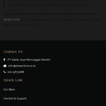
mempekerjakan ratusan programmer yang tersebar di 5 benua.
Sebagai pengguna baru di WordPress, Anda sebaiknya segera membuka
Dasbor Anda
untuk menghapus laman ini dan membuat laman baru sesuai
keinginan Anda. Have fun!
Contact Us
PT Alpha Jaya Manunggal Mandiri
info @dreamline.co.id
021-5673088
Quick Link
Our Beds
Comfort & Support