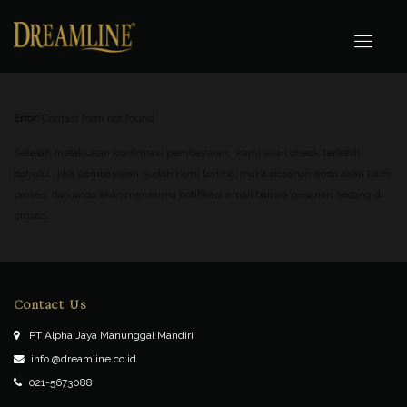
Error:
Contact form not found.
Setelah melakukan konfirmasi pembayaran, kami akan check terlebih
dahulu , jika pembayaran sudah kami terima, maka pesanan anda akan kami
proses, dan anda akan menerima notifikasi email bahwa pesanan sedang di
proses.
Contact Us
PT Alpha Jaya Manunggal Mandiri
info @dreamline.co.id
021-5673088